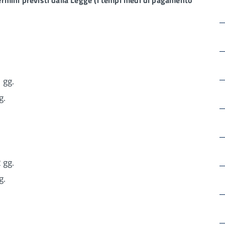
 gg.
g.
 gg.
g.