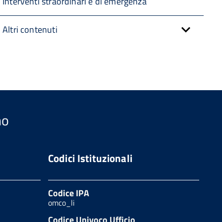
Interventi straordinari e di emergenza
Altri contenuti
no
Codici Istituzionali
Codice IPA
omco_li
Codice Univoco Ufficio