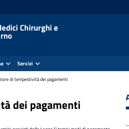
edici Chirurghi e
orno
ne
Servizi
atore di tempestività dei pagamenti
ità dei pagamenti
rmini previsti dalla Legge (i tempi medi di pagamento