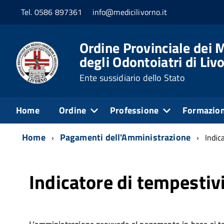
Tel. 0586 897361
info@medicilivorno.it
Ordine Provinciale dei M
degli Odontoiatri di Liv
Ente sussidiario dello Stato
Home
Ordine
Professione
Formazio
Home
Pagamenti dell'Amministrazione
Indic
Indicatore di tempestiv
L’amministrazione provvede al pagamento in base ai te