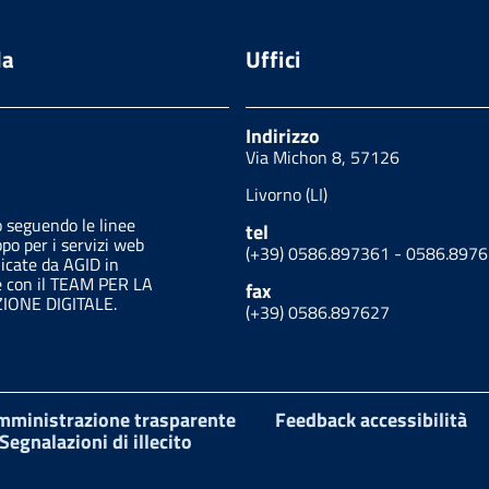
da
Uffici
Indirizzo
Via Michon 8, 57126
Livorno (LI)
o seguendo le linee
tel
ppo per i servizi web
(+39) 0586.897361 - 0586.897
licate da AGID in
e con il TEAM PER LA
fax
ONE DIGITALE.
(+39) 0586.897627
mministrazione trasparente
Feedback accessibilità
Segnalazioni di illecito