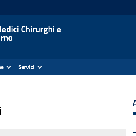
edici Chirurghi e
orno
ne
Servizi
i