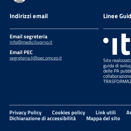
Indirizzi email
Linee Gui
Email segreteria
info@medicilivorno.it
Email PEC
segreteria.li@pec.omceo.it
Sito realizzat
guida di svilu
delle PA pubb
collaborazion
TRASFORMAZI
Privacy Policy
Cookies policy
Link utili
A
Dichiarazione di accessibilità
Mappa del sito