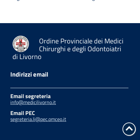
Ordine Provinciale dei Medici
Chirurghi e degli Odontoiatri
di Livorno
Indirizzi email
Email segreteria
info@medicilivorno.it
Email PEC
segreteria.li@pec.omceo.it
Tor
su