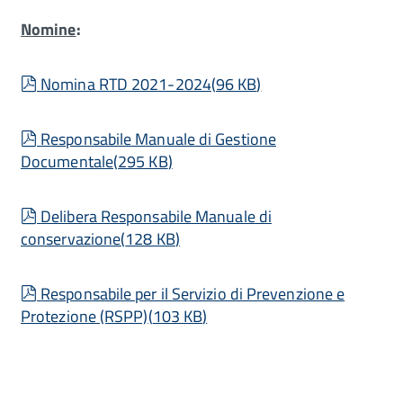
Nomine
:
pdf
Nomina RTD 2021-2024
(
96 KB
)
pdf
Responsabile Manuale di Gestione
Documentale
(
295 KB
)
pdf
Delibera Responsabile Manuale di
conservazione
(
128 KB
)
pdf
Responsabile per il Servizio di Prevenzione e
Protezione (RSPP)
(
103 KB
)