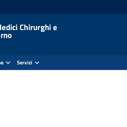
edici Chirurghi e
orno
ne
Servizi