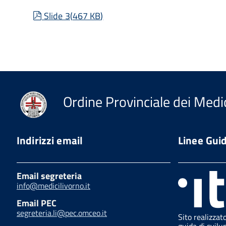
pdf
Slide 3
(
467 KB
)
Ordine Provinciale dei Medic
Indirizzi email
Linee Gui
Email segreteria
info@medicilivorno.it
Email PEC
segreteria.li@pec.omceo.it
Sito realizzat
guida di svilu