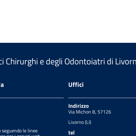
i Chirurghi e degli Odontoiatri di Livor
da
Uffici
Indirizzo
Via Michon 8, 57126
Livorno (LI)
o seguendo le linee
tel
ppo per i servizi web