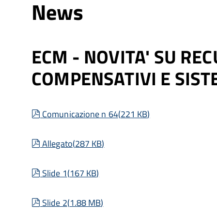
News
ECM - NOVITA' SU REC
COMPENSATIVI E SIST
pdf
Comunicazione n 64
(
221 KB
)
pdf
Allegato
(
287 KB
)
pdf
Slide 1
(
167 KB
)
pdf
Slide 2
(
1.88 MB
)