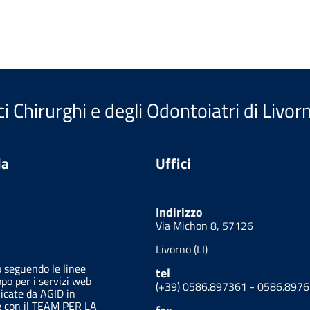
i Chirurghi e degli Odontoiatri di Livor
da
Uffici
Indirizzo
Via Michon 8, 57126
Livorno (LI)
o seguendo le linee
tel
ppo per i servizi web
(+39) 0586.897361 - 0586.897
licate da AGID in
e con il TEAM PER LA