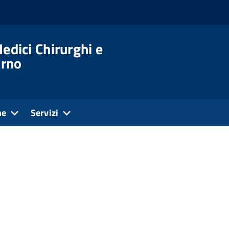
edici Chirurghi e
orno
ne
Servizi