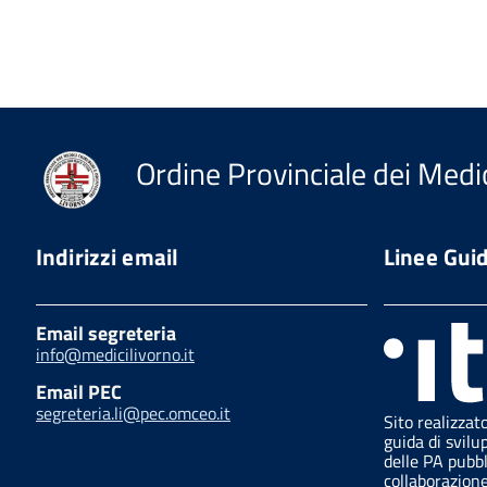
Ordine Provinciale dei Medic
Indirizzi email
Linee Gui
Email segreteria
info@medicilivorno.it
Email PEC
segreteria.li@pec.omceo.it
Sito realizzat
guida di svilu
delle PA pubb
collaborazion