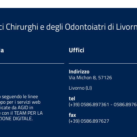
i Chirurghi e degli Odontoiatri di Livor
da
Uffici
Indirizzo
Via Michon 8, 57126
Livorno (LI)
o seguendo le linee
tel
ppo per i servizi web
(+39) 0586.897361 - 0586.897
licate da AGID in
e con il TEAM PER LA
fax
ONE DIGITALE.
(+39) 0586.897627