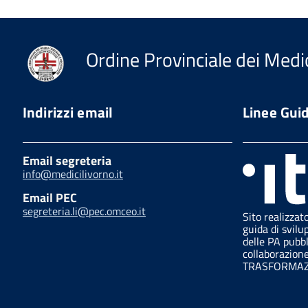
Ordine Provinciale dei Medic
Indirizzi email
Linee Gui
Email segreteria
info@medicilivorno.it
Email PEC
segreteria.li@pec.omceo.it
Sito realizzat
guida di svilu
delle PA pubb
collaborazion
TRASFORMAZI