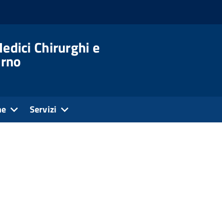
edici Chirurghi e
orno
ne
Servizi