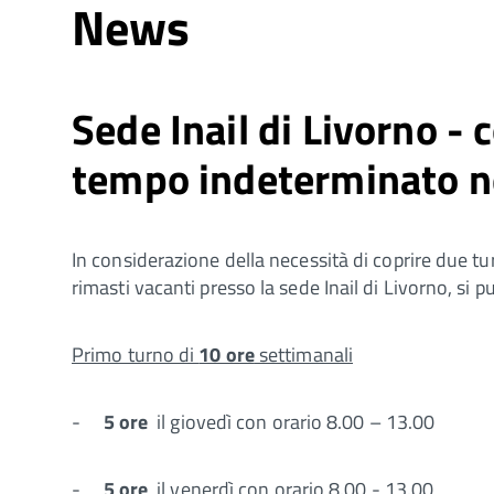
News
Sede Inail di Livorno - 
tempo indeterminato ne
In considerazione della necessità di coprire due t
rimasti vacanti presso la sede Inail di Livorno, si 
Primo turno di
10 ore
settimanali
-
5 ore
il giovedì con orario 8.00 – 13.00
-
5 ore
il venerdì con orario 8.00 - 13.00